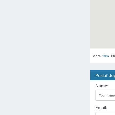
More:
10m
Plá
Poslať do
Name:
Email: