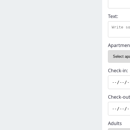
Text:
Apartmen
Check-in:
Check-out
Adults