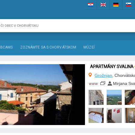
BCAMS
ZOZNÁMTE SA S CHORVÁTSKOM
MÚZEÍ
APARTMÁNY SVALINA
Grožnjan
, Chorvátsk
Mirjana Sva