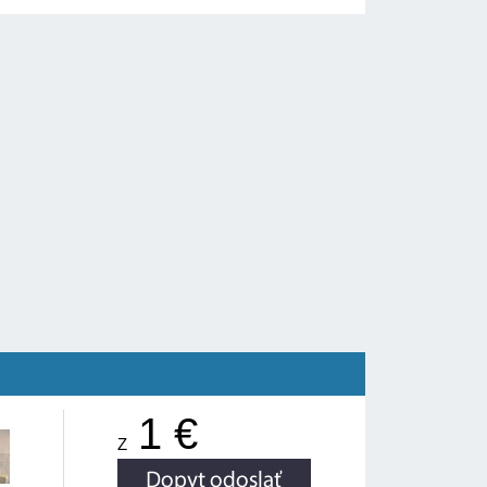
1 €
Z