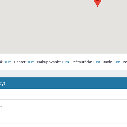
ž:
10m
Center:
10m
Nakupovanie:
10m
Reštaurácia:
10m
Bank:
10m
Po
pyt