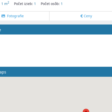
2
:
1 m
Počet izieb:
1
Počet osôb:
1
Fotografie
Ceny
e
aps