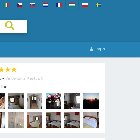
Login
o -
Vincenta iz Kastva 5
lina