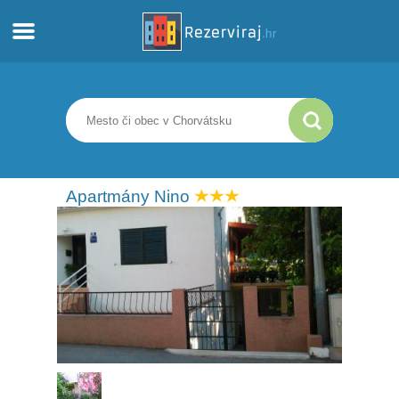
Domov
Apartmány
Turistické informácie
Apartmány Nino
Pláže
webcams
Zoznámte sa s Chorvátskom
múzeí